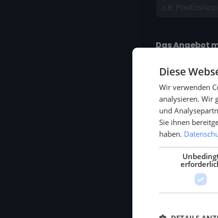
Das Angebot m
Diese Webse
Wir verwenden Co
analysieren. Wir
und Analysepartn
Sie ihnen bereitg
haben.
Datenschut
Vorname
Unbeding
erforderlic
Unternehmen