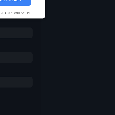
RED BY COOKIESCRIPT
meldung und die
wendet werden.
enst verwendet, um
okies zu speichern.
uss ordnungsgemäß
es zur Verwendung
peichern
hinweg zu
ionen und das