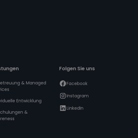
stungen
Folgen Sie uns
Betreuung & Managed
Facebook
vices
Instagram
viduelle Entwicklung
LinkedIn
Schulungen &
reness