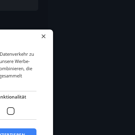
×
 Datenverkehr zu
 unsere Werbe-
ombinieren, die
aktdaten
e gesammelt
nktionalität
KZEPTIEREN